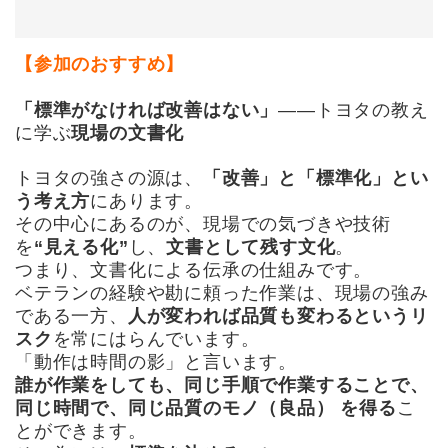
【参加のおすすめ】
「標準がなければ改善はない」
――トヨタの教え
に学ぶ
現場の文書化
トヨタの強さの源は、
「改善」と「標準化」とい
う考え方
にあります。
その中心にあるのが、現場での気づきや技術
を
“見える化”
し、
文書として残す文化
。
つまり、文書化による伝承の仕組みです。
ベテランの経験や勘に頼った作業は、現場の強み
である一方、
人が変われば品質も変わるというリ
スク
を常にはらんでいます。
「動作は時間の影」と言います。
誰が作業をしても、同じ手順で作業することで、
同じ時間で、同じ品質のモノ（良品） を得る
こ
とができます。