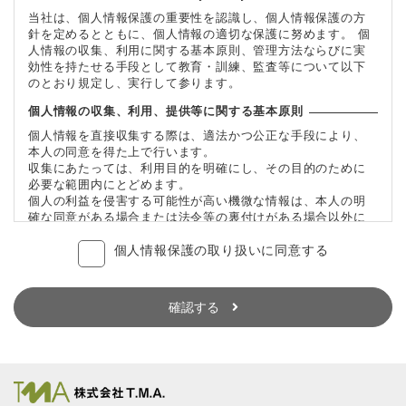
当社は、個人情報保護の重要性を認識し、個人情報保護の方
針を定めるとともに、個人情報の適切な保護に努めます。 個
人情報の収集、利用に関する基本原則、管理方法ならびに実
効性を持たせる手段として教育・訓練、監査等について以下
のとおり規定し、実行して参ります。
個人情報の収集、利用、提供等に関する基本原則
個人情報を直接収集する際は、適法かつ公正な手段により、
本人の同意を得た上で行います。
収集にあたっては、利用目的を明確にし、その目的のために
必要な範囲内にとどめます。
個人の利益を侵害する可能性が高い機微な情報は、本人の明
確な同意がある場合または法令等の裏付けがある場合以外に
は収集しません。
個人情報保護の取り扱いに同意する
当社が個人情報の処理を伴う業務を外部から受託する場合や
外部へ委託する場合は、個人情報に関する秘密の保持、再委
託に関する事項、事故時の責任分担、契約終了時の個人情報
の返却および消去等について定め、それに従います。
確認する
個人情報は、本人の同意を得た範囲内で利用、提供します。
個人情報の管理について
当社が直接収集または外部から業務を受託する際に入手した
個人情報は、正確な状態に保ち、不正アクセス、紛失・破
壊・改ざんおよび漏洩等を防止するための措置を講じます。