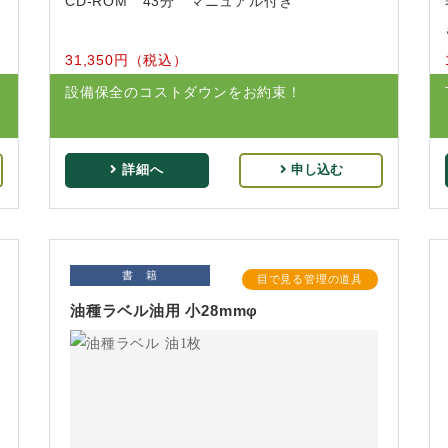
CD-ROM 43分 マニュアル付き
31,350円（税込）
設備保全のコストダウンをお約束！
詳細へ
申し込む
書 籍
目で見る管理の道具
油種ラベル油用 小28mmφ