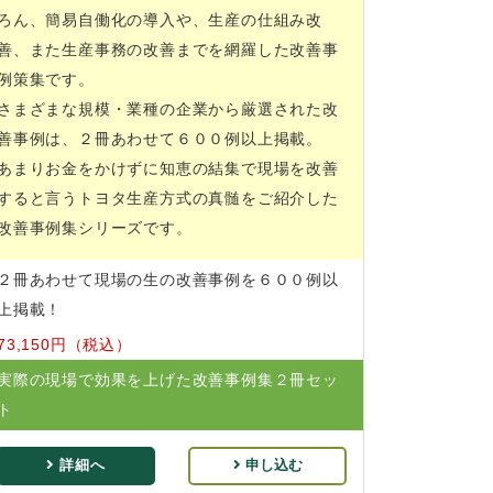
ろん、簡易自働化の導入や、生産の仕組み改
善、また生産事務の改善までを網羅した改善事
例策集です。
さまざまな規模・業種の企業から厳選された改
善事例は、２冊あわせて６００例以上掲載。
あまりお金をかけずに知恵の結集で現場を改善
すると言うトヨタ生産方式の真髄をご紹介した
改善事例集シリーズです。
２冊あわせて現場の生の改善事例を６００例以
上掲載！
73,150円（税込）
実際の現場で効果を上げた改善事例集２冊セッ
ト
詳細へ
申し込む