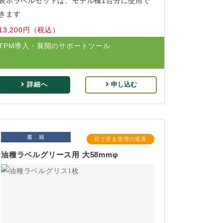
表示ラベルセットは、モデル機1台分に使用で
きます
13,200円（税込）
TPM導入・展開のサポートツール
詳細へ
申し込む
書 籍
目で見る管理の道具
油種ラベルグリース用 大58mmφ