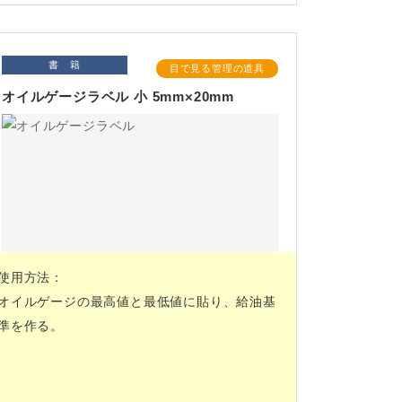
書 籍
目で見る管理の道具
オイルゲージラベル 小 5mm×20mm
使用方法：
オイルゲージの最高値と最低値に貼り、給油基
準を作る。