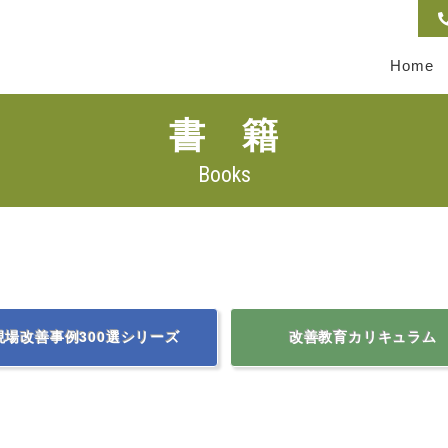
Home
書 籍
Books
現場改善事例300選シリーズ
改善教育カリキュラム