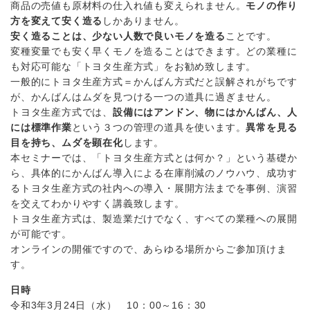
商品の売値も原材料の仕入れ値も変えられません。
モノの作り
方を変えて安く造る
しかありません。
安く造ることは、少ない人数で良いモノを造る
ことです。
変種変量でも安く早くモノを造ることはできます。どの業種に
も対応可能な「トヨタ生産方式」をお勧め致します。
一般的にトヨタ生産方式＝かんばん方式だと誤解されがちです
が、かんばんはムダを見つける一つの道具に過ぎません。
トヨタ生産方式では、
設備にはアンドン、物にはかんばん、人
には標準作業
という３つの管理の道具を使います。
異常を見る
目を持ち、ムダを顕在化
します。
本セミナーでは、「トヨタ生産方式とは何か？」という基礎か
ら、具体的にかんばん導入による在庫削減のノウハウ、成功す
るトヨタ生産方式の社内への導入・展開方法までを事例、演習
を交えてわかりやすく講義致します。
トヨタ生産方式は、製造業だけでなく、すべての業種への展開
が可能です。
オンラインの開催ですので、あらゆる場所からご参加頂けま
す。
日時
令和3年3月24日（水） 10：00～16：30