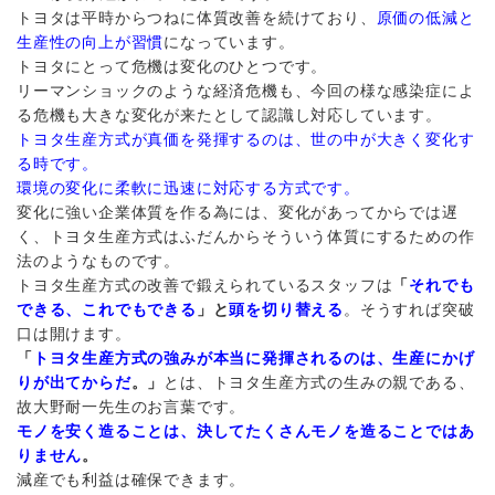
トヨタは平時からつねに体質改善を続けており、
原価の低減と
生産性の向上が習慣
になっています。
トヨタにとって危機は変化のひとつです。
リーマンショックのような経済危機も、今回の様な感染症によ
る危機も大きな変化が来たとして認識し対応しています。
トヨタ生産方式が真価を発揮するのは、世の中が大きく変化す
る時です。
環境の変化に柔軟に迅速に対応する方式です。
変化に強い企業体質を作る為には、変化があってからでは遅
く、トヨタ生産方式はふだんからそういう体質にするための作
法のようなものです。
トヨタ生産方式の改善で鍛えられているスタッフは
「
それでも
できる、これでもできる
」と
頭を切り替える
。そうすれば突破
口は開けます。
「
トヨタ生産方式の強みが本当に発揮されるのは、生産にかげ
りが出てからだ
。」
とは、トヨタ生産方式の生みの親である、
故大野耐一先生のお言葉です。
モノを安く造ることは、決してたくさんモノを造ることではあ
りません
。
減産でも利益は確保できます。